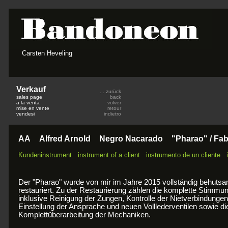
Carsten Heveling
Verkauf
... zurück
sales page
back
a la venta
volver
mise en vente
retour
vendesi
indietro
AA
Alfred Arnold
Negro Nacarado
"Pharao" / Fab
Kundeninstrument
-
instrument of a client
-
instrumento de un cliente
-
i
Der "Pharao" wurde von mir im Jahre 2015 vollständig behuts
restauriert. Zu der Restaurierung zählen die komplette Stimmu
inklusive Reinigung der Zungen, Kontrolle der Nietverbindungen
Einstellung der Ansprache und neuen Volllederventilen sowie di
Komplettüberarbeitung der Mechaniken.