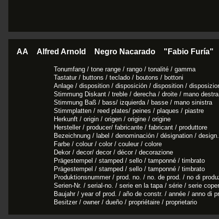
AA
Alfred Arnold
Negro Nacarado
"Fabio Furía"
Tonumfang / tone range / rango / tonalité / gamma
Tastatur / buttons / teclado / boutons / bottoni
Anlage / disposition / disposición / disposition / disposizio
Stimmung Diskant / treble / derecha / droite / mano destra
Stimmung Baß / bass/ izquierda / basse / mano sinistra
Stimmplatten / reed plates/ peines / plaques / piastre
Herkunft / origin / origen / origine / origine
Hersteller / producer/ fabricante / fabricant / produttore
Bezeichnung / label / denominación / désignation / design.
Farbe / colour / color / couleur / colore
Dekor / decor/ decor / décor / decorazione
Prägestempel / stamped / sello / tamponné / timbrato
Prägestempel / stamped / sello / tamponné / timbrato
Produktionsnummer / prod. no. / no. de prod. / no di produ
Serien-Nr. / serial-no. / serie en la tapa / série / serie cope
Baujahr / year of prod. / año de constr. / année / anno di p
Besitzer / owner / dueño / propriétaire / proprietario